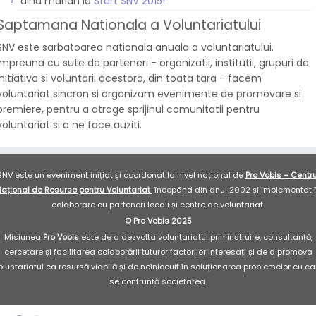
dinu marian
la
Start SNV 2015!
Saptamana Nationala a Voluntariatului
SNV este sarbatoarea nationala anuala a voluntariatului.
Impreuna cu sute de parteneri - organizatii, institutii, grupuri de
initiativa si voluntarii acestora, din toata tara - facem
voluntariat sincron si organizam evenimente de promovare si
premiere, pentru a atrage sprijinul comunitatii pentru
voluntariat si a ne face auziti.
SNV este un eveniment inițiat și coordonat la nivel național de
Pro Vobis – Centru
ațional de Resurse pentru Voluntariat
începând din anul 2002 și implementat 
colaborare cu parteneri locali și centre de voluntariat.
© Pro Vobis 2025
Misiunea
Pro Vobis
este de a dezvolta voluntariatul prin instruire, consultanță,
cercetare și facilitarea colaborării tuturor factorilor interesați și de a promova
oluntariatul ca resursă viabilă și de neînlocuit în soluționarea problemelor cu ca
se confruntă societatea.