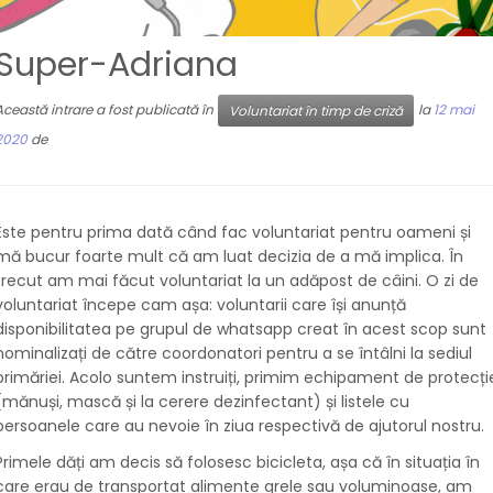
Super-Adriana
Această intrare a fost publicată în
la
12 mai
Voluntariat în timp de criză
2020
de
Este pentru prima dată când fac voluntariat pentru oameni și
mă bucur foarte mult că am luat decizia de a mă implica. În
trecut am mai făcut voluntariat la un adăpost de câini. O zi de
voluntariat începe cam așa: voluntarii care își anunță
disponibilitatea pe grupul de whatsapp creat în acest scop sunt
nominalizați de către coordonatori pentru a se întâlni la sediul
primăriei. Acolo suntem instruiți, primim echipament de protecți
(mănuși, mască și la cerere dezinfectant) și listele cu
persoanele care au nevoie în ziua respectivă de ajutorul nostru.
Primele dăți am decis să folosesc bicicleta, așa că în situația în
care erau de transportat alimente grele sau voluminoase, am