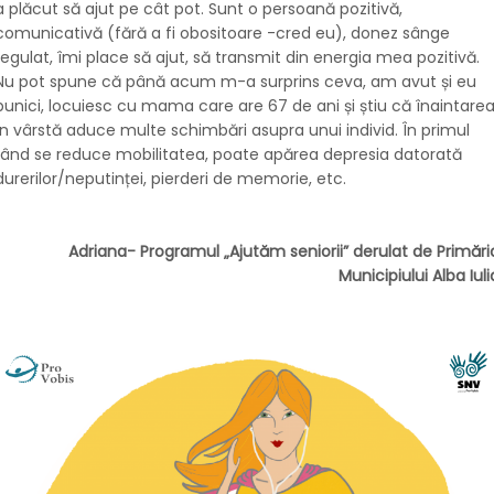
a plăcut să ajut pe cât pot. Sunt o persoană pozitivă,
comunicativă (fără a fi obositoare -cred eu), donez sânge
regulat, îmi place să ajut, să transmit din energia mea pozitivă.
Nu pot spune că până acum m-a surprins ceva, am avut și eu
bunici, locuiesc cu mama care are 67 de ani și știu că înaintare
în vârstă aduce multe schimbări asupra unui individ. În primul
rând se reduce mobilitatea, poate apărea depresia datorată
durerilor/neputinței, pierderi de memorie, etc.
Adriana- Programul „Ajutăm seniorii” derulat de Primări
Municipiului Alba Iuli