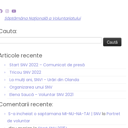
Săptămâna Naţională a Voluntariatului
Cauta:
Caută
după:
Articole recente
Start SNV 2022 – Comunicat de presă
Tricou SNV 2022
La mulți ani, SNV! – Urări din Olanda
Organizarea unui SNV
Elena Saucă – Voluntar SNV 2021
Comentarii recente:
S-a incheiat o saptamana MI-NU-NA-TA! | SNV
la
Portret
de voluntar