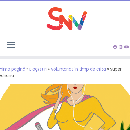
Sari
la
Prima pagină
»
Blog/stiri
»
Voluntariat în timp de criză
»
Super-
conținut
Adriana