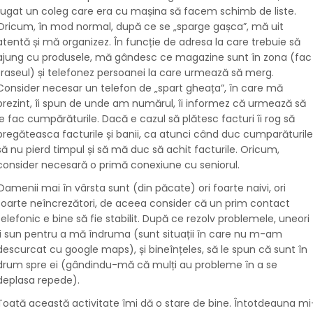
rugat un coleg care era cu mașina să facem schimb de liste.
Oricum, în mod normal, după ce se „sparge gașca”, mă uit
atentă și mă organizez. În funcție de adresa la care trebuie să
ajung cu produsele, mă gândesc ce magazine sunt în zona (fac
traseul) și telefonez persoanei la care urmează să merg.
Consider necesar un telefon de „spart gheața”, în care mă
prezint, îi spun de unde am numărul, îi informez că urmează să
le fac cumpărăturile. Dacă e cazul să plătesc facturi îi rog să
pregăteasca facturile și banii, ca atunci când duc cumparăturile
să nu pierd timpul și să mă duc să achit facturile. Oricum,
consider necesară o primă conexiune cu seniorul.
Oamenii mai în vârsta sunt (din păcate) ori foarte naivi, ori
foarte neîncrezători, de aceea consider că un prim contact
telefonic e bine să fie stabilit. După ce rezolv problemele, uneori
îi sun pentru a mă îndruma (sunt situații în care nu m-am
descurcat cu google maps), și bineînțeles, să le spun că sunt în
drum spre ei (gândindu-mă că mulți au probleme în a se
deplasa repede).
Toată această activitate îmi dă o stare de bine. Întotdeauna mi