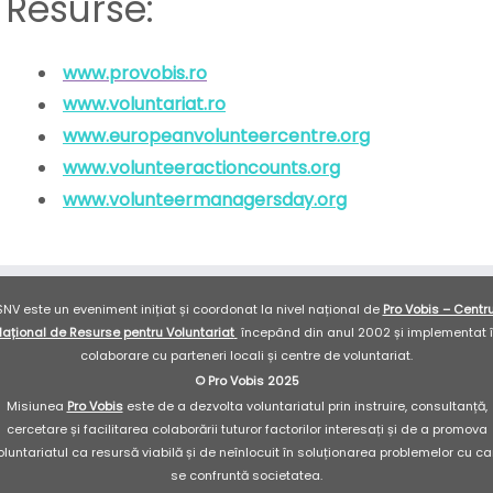
Resurse:
www.provobis.ro
www.voluntariat.ro
www.europeanvolunteercentre.org
www.volunteeractioncounts.org
www.volunteermanagersday.org
SNV este un eveniment inițiat și coordonat la nivel național de
Pro Vobis – Centru
ațional de Resurse pentru Voluntariat
începând din anul 2002 și implementat 
colaborare cu parteneri locali și centre de voluntariat.
© Pro Vobis 2025
Misiunea
Pro Vobis
este de a dezvolta voluntariatul prin instruire, consultanță,
cercetare și facilitarea colaborării tuturor factorilor interesați și de a promova
oluntariatul ca resursă viabilă și de neînlocuit în soluționarea problemelor cu ca
se confruntă societatea.