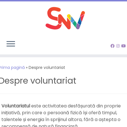
Sari
la
Prima pagină
»
Despre voluntariat
conținut
Despre voluntariat
Voluntariatul
este activitatea desfășurată din proprie
inițiativă, prin care o persoană fizică își oferă timpul,
talentele și energia în sprijinul altora, fără a aștepta o
recompensă de natură financiară.