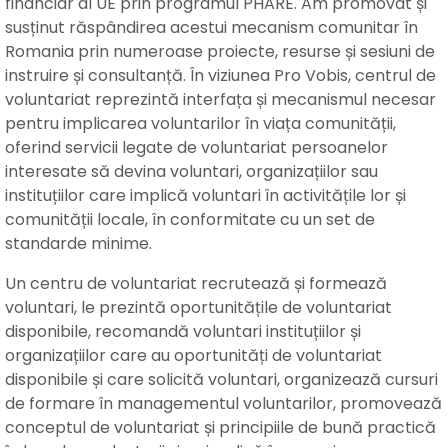
financiar al UE prin programul PHARE. Am promovat și
susținut răspândirea acestui mecanism comunitar în
Romania prin numeroase proiecte, resurse și sesiuni de
instruire și consultanță. În viziunea Pro Vobis, centrul de
voluntariat reprezintă interfața și mecanismul necesar
pentru implicarea voluntarilor în viața comunității,
oferind servicii legate de voluntariat persoanelor
interesate să devina voluntari, organizațiilor sau
instituțiilor care implică voluntari în activitățile lor și
comunității locale, în conformitate cu un set de
standarde minime.
Un centru de voluntariat recrutează și formează
voluntari, le prezintă oportunitățile de voluntariat
disponibile, recomandă voluntari instituțiilor și
organizațiilor care au oportunități de voluntariat
disponibile și care solicită voluntari, organizează cursuri
de formare în managementul voluntarilor, promovează
conceptul de voluntariat și principiile de bună practică