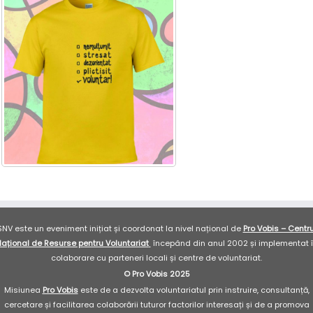
SNV este un eveniment inițiat și coordonat la nivel național de
Pro Vobis – Centru
ațional de Resurse pentru Voluntariat
începând din anul 2002 și implementat 
colaborare cu parteneri locali și centre de voluntariat.
© Pro Vobis 2025
Misiunea
Pro Vobis
este de a dezvolta voluntariatul prin instruire, consultanță,
cercetare și facilitarea colaborării tuturor factorilor interesați și de a promova