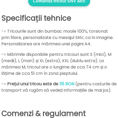
Comandă tricoul SNV aici!
Specificații tehnice
-> Tricourile sunt din bumbac moale 100%, torsionat
prin filare, personalizate cu mesajul SNV, ca în imagine.
Personalizarea are mărimea unei pagini A4.
-> Mărimile disponibile pentru tricouri sunt S (mici), M
(medii), L (mari) și XL (extra), XXL (dublu extra). La
mărimea M, tricoul are o lungime de cca 74 cm și o
lățime de cca 51 cm în zona pieptului.
->
Prețul unui tricou este de
35 RON
(pentru costurile de
transport vă rugăm să vedeți informațiile de mai jos).
Comenzi & regulament