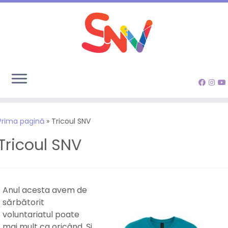
Sari
la
Prima pagină
»
Tricoul SNV
conținut
Tricoul SNV
Anul acesta avem de
sărbătorit
voluntariatul poate
mai mult ca oricând. Și