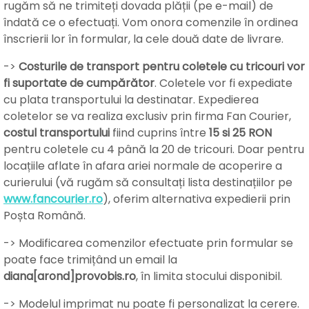
rugăm să ne trimiteți dovada plății (pe e-mail) de
îndată ce o efectuați. Vom onora comenzile în ordinea
înscrierii lor în formular, la cele două date de livrare.
->
Costurile de transport pentru coletele cu tricouri vor
fi suportate de cumpărător
. Coletele vor fi expediate
cu plata transportului la destinatar. Expedierea
coletelor se va realiza exclusiv prin firma Fan Courier,
costul transportului
fiind cuprins între
15 si 25 RON
pentru coletele cu 4 până la 20 de tricouri. Doar pentru
locațiile aflate în afara ariei normale de acoperire a
curierului (vă rugăm să consultați lista destinațiilor pe
www.fancourier.ro
), oferim alternativa expedierii prin
Poșta Română.
-> Modificarea comenzilor efectuate prin formular se
poate face trimițând un email la
diana[arond]provobis.ro
, în limita stocului disponibil.
-> Modelul imprimat nu poate fi personalizat la cerere.