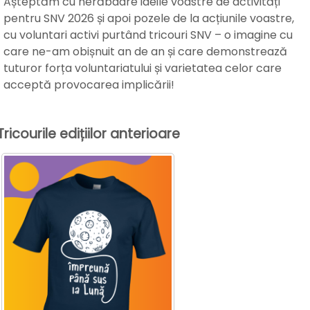
Așteptăm cu nerăbdare ideile voastre de activități
pentru SNV 2026 și apoi pozele de la acțiunile voastre,
cu voluntari activi purtând tricouri SNV – o imagine cu
care ne-am obișnuit an de an și care demonstrează
tuturor forța voluntariatului și varietatea celor care
acceptă provocarea implicării!
Tricourile edițiilor anterioare