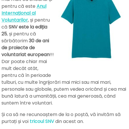
pentru că este
Anul
Internațional al
Voluntarilor
, și pentru
că
SNV este la ediția
25
, și pentru că
sărbătorim
30 de ani
de proiecte de
voluntariat european
!!!
Dar poate chiar mai
mult decât atât,
pentru că în perioade
tulburi, cu multe îngrijorări mai mici sau mai mari,
personale sau globale, putem vedea oricând și cea mai
bună latură a umanității, cea mai generoasă, când
suntem între voluntari.
Și ca să ne recunoaștem de la o poștă, vă invităm să
purtați și voi
tricoul SNV
din acest an.