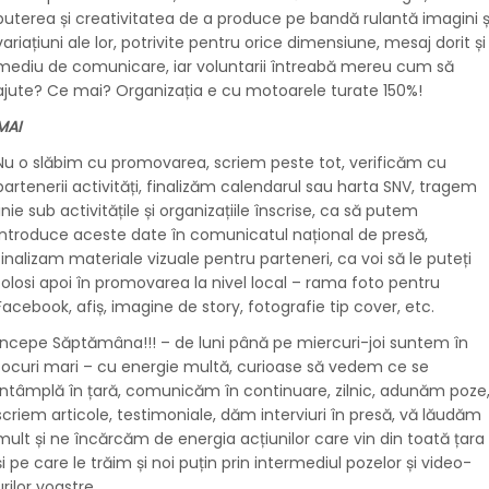
puterea și creativitatea de a produce pe bandă rulantă imagini ș
variațiuni ale lor, potrivite pentru orice dimensiune, mesaj dorit și
mediu de comunicare, iar voluntarii întreabă mereu cum să
ajute? Ce mai? Organizația e cu motoarele turate 150%!
MAI
Nu o slăbim cu promovarea, scriem peste tot, verificăm cu
partenerii activități, finalizăm calendarul sau harta SNV, tragem
linie sub activitățile și organizațiile înscrise, ca să putem
introduce aceste date în comunicatul național de presă,
finalizam materiale vizuale pentru parteneri, ca voi să le puteți
folosi apoi în promovarea la nivel local – rama foto pentru
Facebook, afiș, imagine de story, fotografie tip cover, etc.
Începe Săptămâna!!! – de luni până pe miercuri-joi suntem în
focuri mari – cu energie multă, curioase să vedem ce se
întâmplă în țară, comunicăm în continuare, zilnic, adunăm poze
scriem articole, testimoniale, dăm interviuri în presă, vă lăudăm
mult și ne încărcăm de energia acțiunilor care vin din toată țara
și pe care le trăim și noi puțin prin intermediul pozelor și video-
urilor voastre.