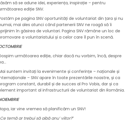
Lăsăm să se adune idei, experiența, inspirație – pentru
următoarea ediție SNV.
Postăm pe pagina SNV oportunități de voluntariat din țara și nu
numai, mai ales atunci când partenerii SNV ne roagă să îi
sprijinim în găsirea de voluntari. Pagina SNV rămâne un loc de
promovare a voluntariatului și a celor care îl pun în scenă.
OCTOMBRIE
Dospim următoarea ediție, chiar dacă nu vorbim, încă, despre
ea…
Mai suntem invitați la evenimente și conferințe – naționale și
internaționale – SNV apare în toate prezentările noastre, și ca
program constant, durabil și de succes al Pro Vobis, dar și ca
element important al infrastructurii de voluntariat din România.
NOIEMBRIE
Hopa, iar vine vremea să planificăm un SNV!
Ce temă ar trebui să aibă anu’ viitor?
”