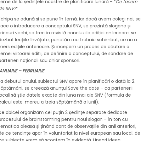
teme de la ședințele noastre de planificare lunară – “
Ce facem
de SNV?
”
Echipa se adună și se pune în temă, iar dacă avem colegi noi, se
face o introducere a conceptului SNV, se prezintă slogane și
tricouri vechi, se trec în revistă concluziile ediției anterioare, se
dezbat lecțiile învățate, punctăm ce trebuie schimbat, ce nu a
mers edițiile anterioare. Și începem un proces de căutare a
temei viitoarei ediții, de definire a conceptului, de sondare de
parteneri naționali sau chiar sponsori.
IANUARIE – FEBRUARIE
La debutul anului, subiectul SNV apare în planificări o dată la 2
săptămâni, se creează anunțul Save the date – ca partenerii
locali să știe datele exacte din luna mai ale SNV (formula de
calcul este: mereu a treia săptămână a lunii).
De obicei organizăm cel puțin 2 ședințe separate dedicate
procesului de brainstorming pentru noul slogan – în ton cu
tematica aleasă și ținând cont de observațiile din anii anteriori,
de ce tendințe apar în voluntariat la nivel european sau local, de
ce subiecte vrem să scoatem în evidență. Uneori ideea