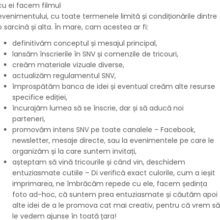
cu ei facem filmul
evenimentului, cu toate termenele limită și condiționările dintre
o sarcină și alta. În mare, cam acestea ar fi:
definitivăm conceptul și mesajul principal,
lansăm înscrierile în SNV și comenzile de tricouri,
creăm materiale vizuale diverse,
actualizăm regulamentul SNV,
împrospătăm banca de idei și eventual creăm alte resurse
specifice ediției,
încurajăm lumea să se înscrie, dar și să aducă noi
parteneri,
promovăm intens SNV pe toate canalele – Facebook,
newsletter, mesaje directe, sau la evenimentele pe care le
organizăm și la care suntem invitați,
așteptam să vină tricourile și când vin, deschidem
entuziasmate cutiile – Di verifică exact culorile, cum a ieșit
imprimarea, ne îmbrăcăm repede cu ele, facem ședința
foto ad-hoc, că suntem prea entuziasmate și căutăm apoi
alte idei de a le promova cat mai creativ, pentru că vrem să
le vedem ajunse în toată țara!