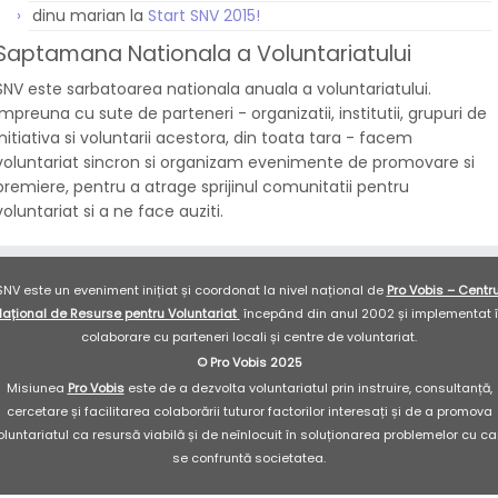
dinu marian
la
Start SNV 2015!
Saptamana Nationala a Voluntariatului
SNV este sarbatoarea nationala anuala a voluntariatului.
Impreuna cu sute de parteneri - organizatii, institutii, grupuri de
initiativa si voluntarii acestora, din toata tara - facem
voluntariat sincron si organizam evenimente de promovare si
premiere, pentru a atrage sprijinul comunitatii pentru
voluntariat si a ne face auziti.
SNV este un eveniment inițiat și coordonat la nivel național de
Pro Vobis – Centru
ațional de Resurse pentru Voluntariat
începând din anul 2002 și implementat 
colaborare cu parteneri locali și centre de voluntariat.
© Pro Vobis 2025
Misiunea
Pro Vobis
este de a dezvolta voluntariatul prin instruire, consultanță,
cercetare și facilitarea colaborării tuturor factorilor interesați și de a promova
oluntariatul ca resursă viabilă și de neînlocuit în soluționarea problemelor cu ca
se confruntă societatea.