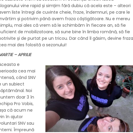
sloganului vine rapid și simțim fără dubiu că acela este – alteori
avem liste întregi de cuvinte cheie, fraze, îndemnuri, pe care le
învârtim și potrivim până avem fraza câștigătoare. Nu e mereu
simplu, mai ales că vrem să le schimbăm în fiecare an, să fie
suficient de mobilizatoare, să sune bine în limba română, să fie
potrivite și de purtat pe un tricou. Dar când îl găsim, devine fraz
cea mai des folosită a sezonului!
MARTIE – APRILIE
Aceasta e
perioada cea mai
intensă, când SNV
e un subiect
săptămânal. Noi
suntem doar 3 în
echipa Pro Vobis,
așa că acum ne
vin în ajutor
voluntari SNV sau
interni. Împreună