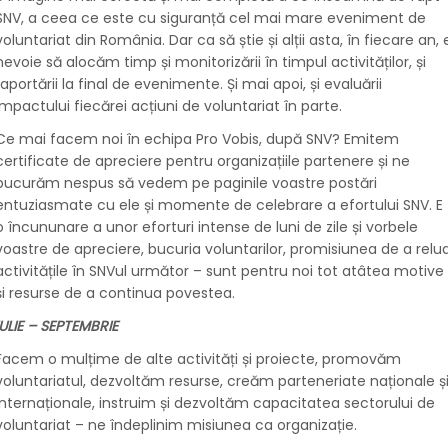
SNV, a ceea ce este cu siguranță cel mai mare eveniment de
voluntariat din România. Dar ca să știe și alții asta, în fiecare an, 
nevoie să alocăm timp și monitorizării în timpul activităților, și
raportării la final de evenimente. Și mai apoi, și evaluării
impactului fiecărei acțiuni de voluntariat în parte.
Ce mai facem noi în echipa Pro Vobis, după SNV? Emitem
certificate de apreciere pentru organizațiile partenere și ne
bucurăm nespus să vedem pe paginile voastre postări
entuziasmate cu ele și momente de celebrare a efortului SNV. E
o încununare a unor eforturi intense de luni de zile și vorbele
voastre de apreciere, bucuria voluntarilor, promisiunea de a relu
activitățile în SNVul următor – sunt pentru noi tot atâtea motive
și resurse de a continua povestea.
IULIE – SEPTEMBRIE
Facem o mulțime de alte activități și proiecte, promovăm
voluntariatul, dezvoltăm resurse, creăm parteneriate naționale ș
internaționale, instruim și dezvoltăm capacitatea sectorului de
voluntariat – ne îndeplinim misiunea ca organizație.