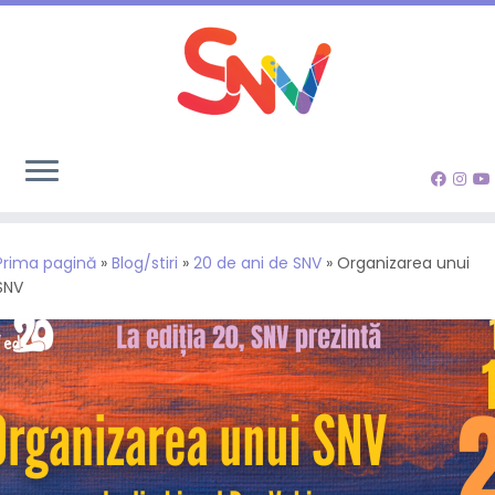
Sari
la
Prima pagină
»
Blog/stiri
»
20 de ani de SNV
»
Organizarea unui
conținut
SNV